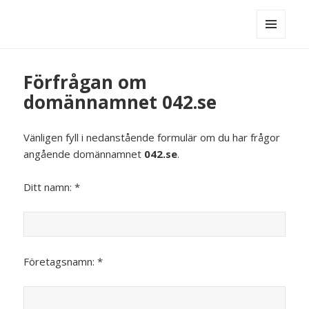
MENY
OCH
WIDGETS
Förfrågan om
domännamnet 042.se
Vänligen fyll i nedanstående formulär om du har frågor
angående domännamnet
042.se
.
Ditt namn: *
Företagsnamn: *