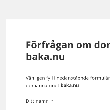
Förfrågan om d
baka.nu
Vänligen fyll i nedanstående formul
domännamnet
baka.nu
.
Ditt namn: *