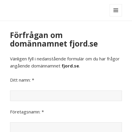
MENY
OCH
WIDGETS
Förfrågan om
domännamnet fjord.se
Vänligen fyll i nedanstående formulär om du har frågor
angående domännamnet
fjord.se
.
Ditt namn: *
Företagsnamn: *