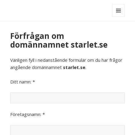
MENY
OCH
WIDGETS
Förfrågan om
domännamnet starlet.se
Vänligen fyll i nedanstående formulär om du har frågor
angående domännamnet
starlet.se
.
Ditt namn: *
Företagsnamn: *