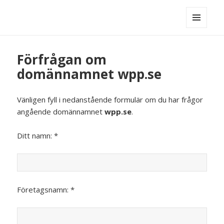
MENY
OCH
WIDGETS
Förfrågan om
domännamnet wpp.se
Vänligen fyll i nedanstående formulär om du har frågor
angående domännamnet
wpp.se
.
Ditt namn: *
Företagsnamn: *